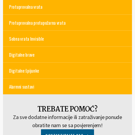
Protuprovalna vrata
Protuprovalna protupožarna vrata
Sobna vrata Invisible
Digitalne brave
Digitalne špijunke
Alarmni sustavi
TREBATE POMOĆ?
Za sve dodatne informacije ili zatraživanje ponude
obratite nam se sa povjerenjem!